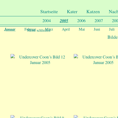
.
Undercover-Coon´s
Startseite
Kater
Katzen
Nac
2004
2005
2006
2007
20
Januar
Februar
März
April
Mai
Juni
Juli
Menu schließen
Bilde