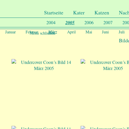
.
Undercover-Coon´s
Startseite
Kater
Katzen
Nac
2004
2005
2006
2007
20
März
Januar
Februar
April
Mai
Juni
Juli
Menu schließen
Bild