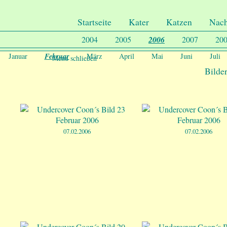
.
Undercover-Coon´s
Startseite
Kater
Katzen
Nac
2004
2005
2006
2007
20
Februar
Januar
März
April
Mai
Juni
Juli
Menu schließen
Bilde
07.02.2006
07.02.2006