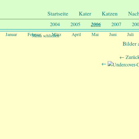
.
Undercover-Coon´s
Startseite
Kater
Katzen
Nac
2004
2005
2006
2007
20
Januar
Februar
März
April
Mai
Juni
Juli
Menu schließen
Bilder
← Zurück
←