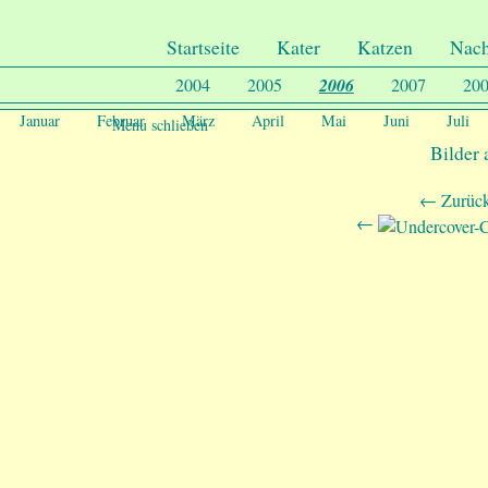
.
Undercover-Coon´s
Startseite
Kater
Katzen
Nac
2004
2005
2006
2007
20
Januar
Februar
März
April
Mai
Juni
Juli
Menu schließen
Bilder
← Zurück
←