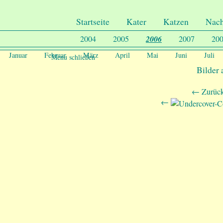
.
Undercover-Coon´s
Startseite
Kater
Katzen
Nac
2004
2005
2006
2007
20
Januar
Februar
März
April
Mai
Juni
Juli
Menu schließen
Bilder
← Zurück
←