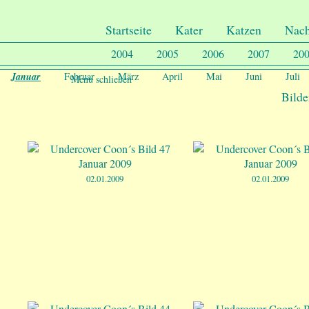
.
Undercover-Coon´s
Startseite
Kater
Katzen
Nac
2004
2005
2006
2007
20
Januar
Februar
März
April
Mai
Juni
Juli
Menu schließen
Bilde
02.01.2009
02.01.2009