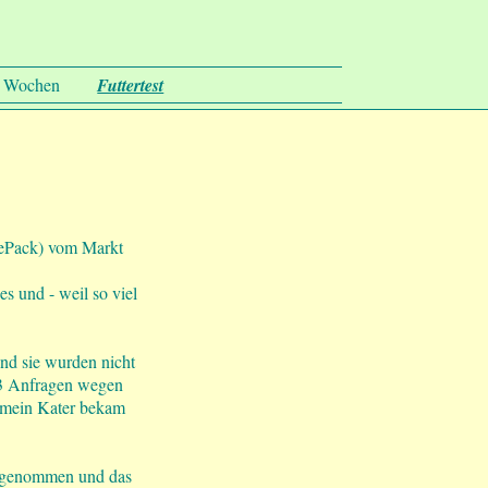
n Wochen
Futtertest
lePack) vom Markt
s und - weil so viel
und sie wurden nicht
(3 Anfragen wegen
r mein Kater bekam
weggenommen und das