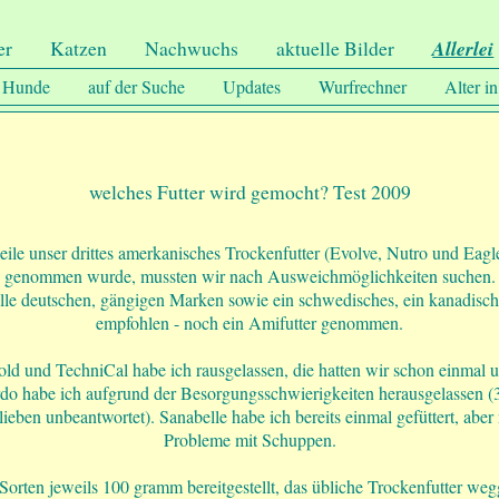
er
Katzen
Nachwuchs
aktuelle Bilder
Allerlei
Hunde
auf der Suche
Updates
Wurfrechner
Alter i
welches Futter wird gemocht? Test 2009
ile unser drittes amerkanisches Trockenfutter (Evolve, Nutro und Eag
genommen wurde, mussten wir nach Ausweichmöglichkeiten suchen.
alle deutschen, gängigen Marken sowie ein schwedisches, ein kanadische
empfohlen - noch ein Amifutter genommen.
ld und TechniCal habe ich rausgelassen, die hatten wir schon einmal 
rdo habe ich aufgrund der Besorgungsschwierigkeiten herausgelassen 
ieben unbeantwortet). Sanabelle habe ich bereits einmal gefüttert, abe
Probleme mit Schuppen.
 Sorten jeweils 100 gramm bereitgestellt, das übliche Trockenfutter 