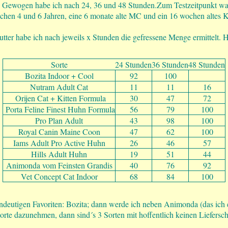
t. Gewogen habe ich nach 24, 36 und 48 Stunden.Zum Testzeitpunkt w
en 4 und 6 Jahren, eine 6 monate alte MC und ein 16 wochen altes Kit
er habe ich nach jeweils x Stunden die gefressene Menge ermittelt. H
Sorte
24 Stunden
36 Stunden
48 Stunden
Bozita Indoor + Cool
92
100
Nutram Adult Cat
11
11
16
Orijen Cat + Kitten Formula
30
47
72
Porta Feline Finest Huhn Formula
56
79
100
Pro Plan Adult
43
98
100
Royal Canin Maine Coon
47
62
100
Iams Adult Pro Active Huhn
26
46
57
Hills Adult Huhn
19
51
44
Animonda vom Feinsten Grandis
40
76
92
Vet Concept Cat Indoor
68
84
100
ndeutigen Favoriten: Bozita; dann werde ich neben Animonda (das ich e
orte dazunehmen, dann sind´s 3 Sorten mit hoffentlich keinen Lieferschw