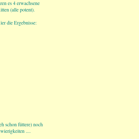
aren es 4 erwachsene
ten (alle potent).
ier die Ergebnisse:
h schon füttere) noch
ierigkeiten ....