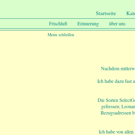
.
Undercover-Coon´s
Startseite
Kat
Frischluft
Erinnerung
über uns
Menu schließen
Nachdem mitlerwe
Ich habe dazu fast 
Die Sorten SelectGo
gefressen; Leona
Bezugsadressen bl
Ich habe von allen