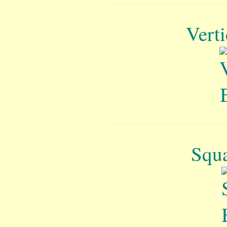
Vert
Squa