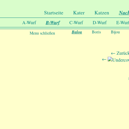
.
Undercover-Coon´s
Startseite
Kater
Katzen
Nac
A-Wurf
B-Wurf
C-Wurf
D-Wurf
E-Wur
Balou
Boris
Bijou
Menu schließen
← Zurück
←