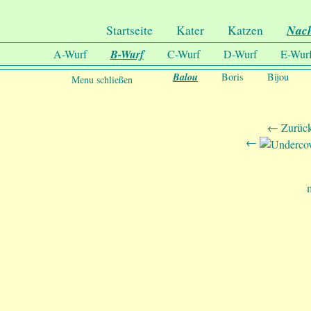
.
Undercover-Coon´s
Startseite
Kater
Katzen
Nac
A-Wurf
B-Wurf
C-Wurf
D-Wurf
E-Wur
Balou
Boris
Bijou
Menu schließen
← Zurück
←