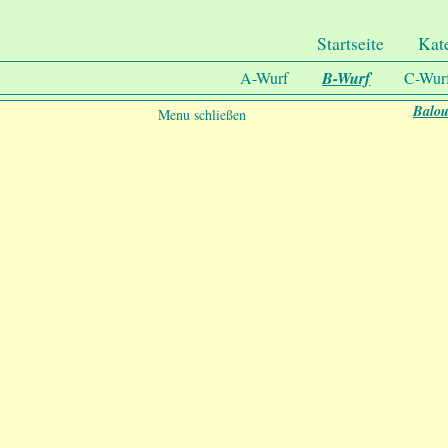
.
Undercover-Coon´s
Startseite
Kat
A-Wurf
B-Wurf
C-Wur
Balo
Menu schließen