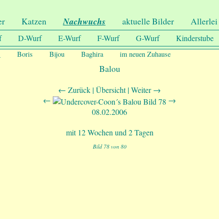
er
Katzen
Nachwuchs
aktuelle Bilder
Allerlei
f
D-Wurf
E-Wurf
F-Wurf
G-Wurf
Kinderstube
u
Boris
Bijou
Baghira
im neuen Zuhause
Balou
← Zurück |
Übersicht
| Weiter →
←
→
08.02.2006
mit 12 Wochen und 2 Tagen
Bild 78 von 80