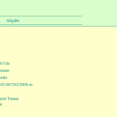
Abgabe
0 Uhr
gramm
moke
02-007265/2008-m
 jetzt Timmi
at