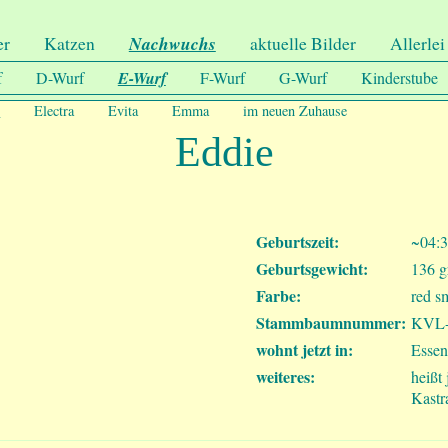
er
Katzen
Nachwuchs
aktuelle Bilder
Allerlei
f
D-Wurf
E-Wurf
F-Wurf
G-Wurf
Kinderstube
e
Electra
Evita
Emma
im neuen Zuhause
Eddie
Geburtszeit:
~04:3
Geburtsgewicht:
136 
Farbe:
red s
Stammbaumnummer:
KVL-
wohnt jetzt in:
Essen
weiteres:
heißt
Kastr