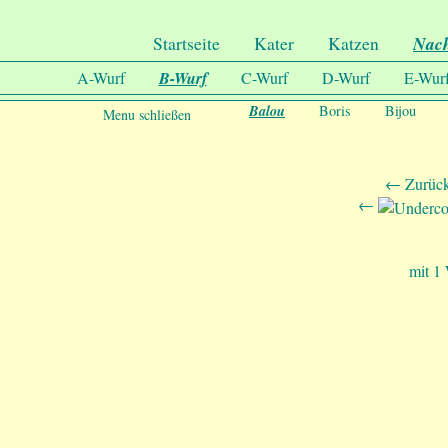
.
Undercover-Coon´s
Startseite
Kater
Katzen
Nac
A-Wurf
B-Wurf
C-Wurf
D-Wurf
E-Wur
Balou
Boris
Bijou
Menu schließen
← Zurück
←
mit 1