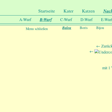
.
Undercover-Coon´s
Startseite
Kater
Katzen
Nac
A-Wurf
B-Wurf
C-Wurf
D-Wurf
E-Wur
Balou
Boris
Bijou
Menu schließen
← Zurück
←
mit 1